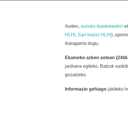
Aurten,
auzoko ikastetxeekin
et
HLHI
,
San Inazio HLHI
), oporr
ikaragarria dugu.
Ekaineko azken astean (24tik
jarduera egiteko. Batzuk saskib
gozatzeko.
Informazio gehiago
jakiteko 