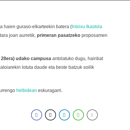
a haien guraso-elkarteekin batera (
Intxixu Ikastola
etara joan aurretik,
primeran pasatzeko
proposamen
 28era)
udako campusa
antolatuko dugu, hainbat
aloiarekin lotuta daude eta beste batzuk soilik
hurrengo
helbidean
eskuragarri.