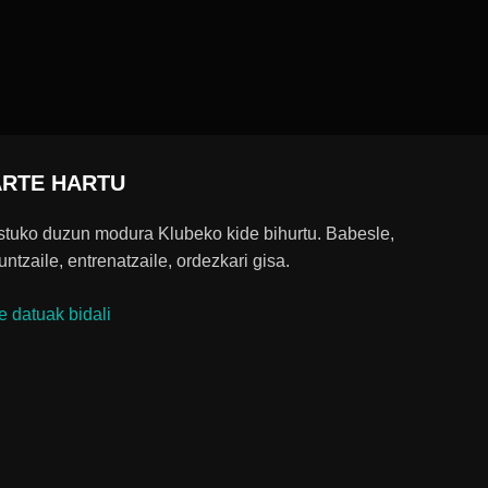
ARTE HARTU
tuko duzun modura Klubeko kide bihurtu. Babesle,
untzaile, entrenatzaile, ordezkari gisa.
e datuak bidali