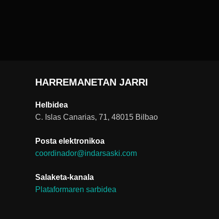
HARREMANETAN JARRI
Helbidea
C. Islas Canarias, 71, 48015 Bilbao
Posta elektronikoa
coordinador@indarsaski.com
Salaketa-kanala
Plataformaren sarbidea