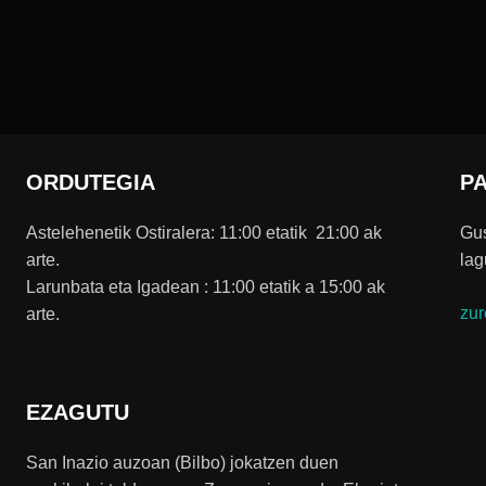
ORDUTEGIA
P
Astelehenetik Ostiralera: 11:00 etatik 21:00 ak
Gus
arte.
lag
Larunbata eta Igadean : 11:00 etatik a 15:00 ak
zur
arte.
EZAGUTU
San Inazio auzoan (Bilbo) jokatzen duen