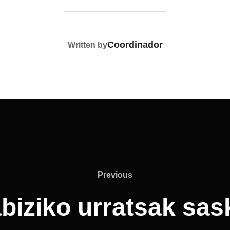
POST AUTHOR
Coordinador
Written by
Previous
Previous
iziko urratsak sas