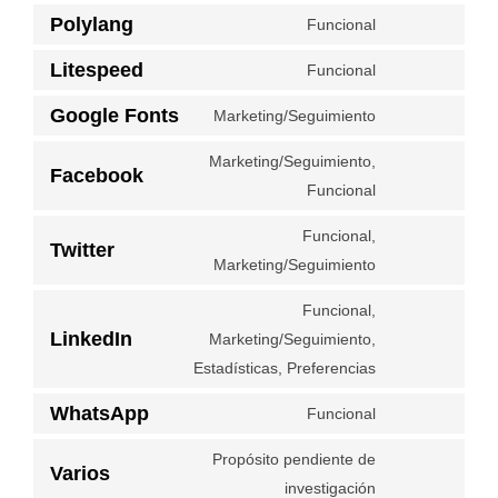
service
to
Polylang
Funcional
elementor
Consent
service
to
Litespeed
Funcional
wordpress
Consent
service
to
Google Fonts
Marketing/Seguimiento
polylang
Consent
service
to
Marketing/Seguimiento,
litespeed
Facebook
service
Consent
Funcional
google-
to
Funcional,
fonts
service
Twitter
Consent
Marketing/Seguimiento
facebook
to
Funcional,
service
LinkedIn
Marketing/Seguimiento,
twitter
Consent
Estadísticas, Preferencias
to
service
WhatsApp
Funcional
Consent
linkedin
to
Propósito pendiente de
Varios
service
Consent
investigación