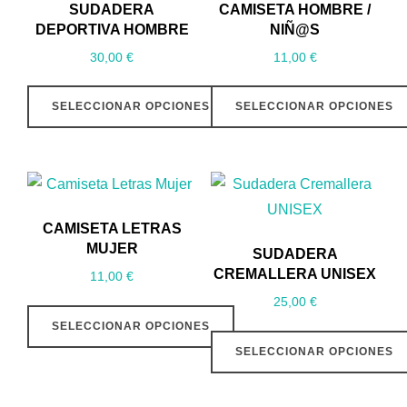
SUDADERA
CAMISETA HOMBRE /
DEPORTIVA HOMBRE
NIÑ@S
30,00
€
11,00
€
SELECCIONAR OPCIONES
SELECCIONAR OPCIONES
Este
Este
producto
producto
tiene
tiene
múltiples
múltiples
CAMISETA LETRAS
variantes.
variantes.
MUJER
SUDADERA
Las
Las
CREMALLERA UNISEX
11,00
€
opciones
opciones
25,00
€
se
se
SELECCIONAR OPCIONES
pueden
pueden
SELECCIONAR OPCIONES
Este
elegir
elegir
producto
Este
en
en