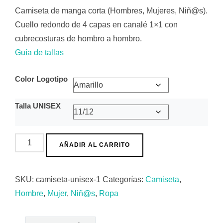
Camiseta de manga corta (Hombres, Mujeres, Niñ@s).
Cuello redondo de 4 capas en canalé 1×1 con
cubrecosturas de hombro a hombro.
Guía de tallas
Color Logotipo
Talla UNISEX
Camiseta
AÑADIR AL CARRITO
Letras
Hombre
SKU:
camiseta-unisex-1
Categorías:
Camiseta
,
/
Hombre
,
Mujer
,
Niñ@s
,
Ropa
Niñ@s
cantidad