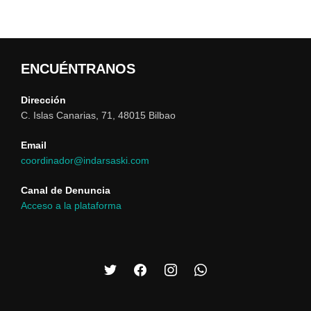
tiene
producto
la
la
múltiples
tiene
página
página
variantes.
múltiples
de
de
Las
variantes.
ENCUÉNTRANOS
producto
producto
opciones
Las
se
opciones
Dirección
C. Islas Canarias, 71, 48015 Bilbao
pueden
se
elegir
pueden
Email
en
elegir
coordinador@indarsaski.com
la
en
Canal de Denuncia
página
la
Acceso a la plataforma
de
página
producto
de
producto