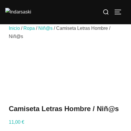
Saltar
Buscar:
al
ALTE
contenido
Inicio
/
Ropa
/
Niñ@s
/ Camiseta Letras Hombre /
Niñ@s
Camiseta Letras Hombre / Niñ@s
11,00
€