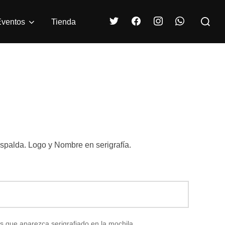
Buscar:
ventos
Tienda
espalda. Logo y Nombre en serigrafía.
s que aparezca serigrafiado en la mochila.