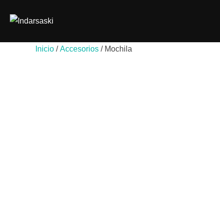
Saltar
al
contenido
Inicio
/
Accesorios
/ Mochila